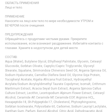
ОБЛАСТЬ ПРИМЕНЕНИЯ
Лицо и тело.
ПРИМЕНЕНИЕ
Наносите на лицо или тело по мере необходимости УТРОМ и
ВЕЧЕРОМ после очищения.
ПРЕДУПРЕЖДЕНИЯ
Обращайтесь с продуктами чистыми руками. Прекратите
использование, если возникает раздражение. Избегайте контакта с
глазами. Храните в недоступном для детей месте.
СОСТАВ:
Aqua (Water), Butylene Glycol, Ethylhexyl Palmitate, Glycerin, Cetearyl
Glucoside, Sorbitan Olivate, Caprylic/Capric Triglyceride, Glyceryl
Stearate, Squalane, Simmondsia Chinensis Seed Oil, Argania Spinosa Oil,
Sodium Hyaluronate, Camellia Oleifera Seed Oil, Glycine Soja Protein,
Tocopheryl Acetate, Kigelia Africana Fruit Extract, Hydroxyethyl
Acrylate/Sodium Acryloyldimethyl Taurate Copolymer, Isomalt, Crithmum
Maritimum Extract, Acacia Seyal Gum Extract, Argania Spinosa Callus
Culture Extract, Lecithin, Leontopodium Alpinum Flower Extract, Cetearyl
Alcohol, Ceramide AP, Ceramide NP, Ceramide EOP, Arginine HCL,
Hexapeptide-18, Sh-Polypeptide-17, Cholesterol, Phytosphingosine,
Sorbitan Isostearate, Polysorbate 60, Carbomer, Sodium Lauroyl Lactylate,
Xanthan Gum, Parfum, Benzyl Alcohol, Citric Acid, Dehydroacetic Acid,